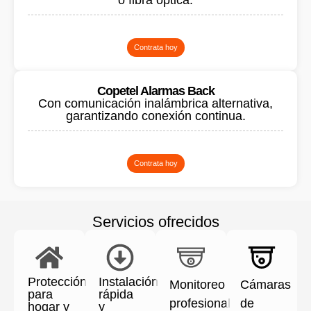
o fibra óptica.
Contrata hoy
Copetel Alarmas Back
Con comunicación inalámbrica alternativa,
garantizando conexión continua.
Contrata hoy
Servicios ofrecidos
Protección
Instalación
Monitoreo
Cámaras
para
rápida
profesional
de
hogar y
y