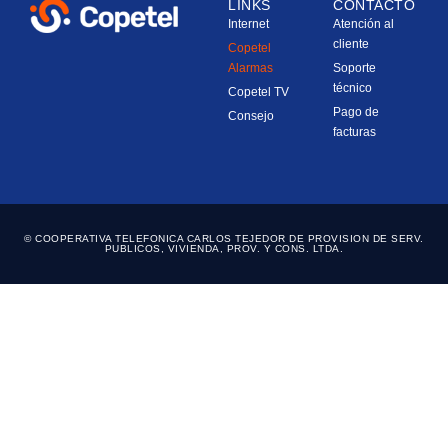
LINKS
CONTACTO
Internet
Atención al
cliente
Copetel
Alarmas
Soporte
técnico
Copetel TV
Pago de
Consejo
facturas
© COOPERATIVA TELEFONICA CARLOS TEJEDOR DE PROVISION DE SERV.
PUBLICOS, VIVIENDA, PROV. Y CONS. LTDA.