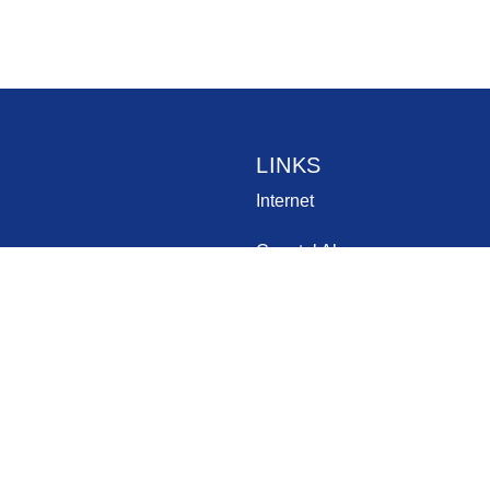
LINKS
Internet
Copetel Alarmas
Copetel TV
Consejo
A CARLOS TEJEDOR DE PROVISION DE SERV. PUBLICOS, VIVIE