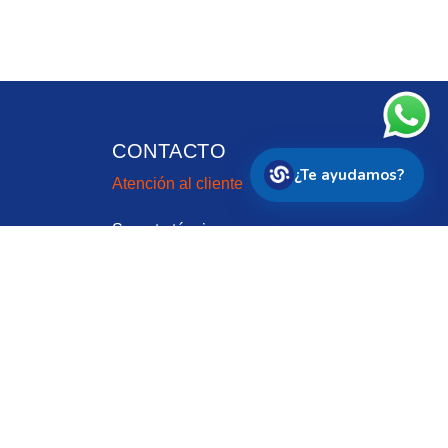
CONTACTO
¿Te ayudamos?
Atención al cliente
Soporte técnico
Pago de facturas
NDA, PROV. Y CONS. LTDA.